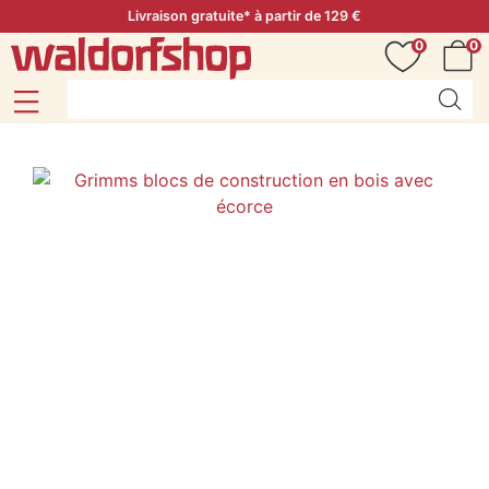
Livraison gratuite* à partir de 129 €
0
0