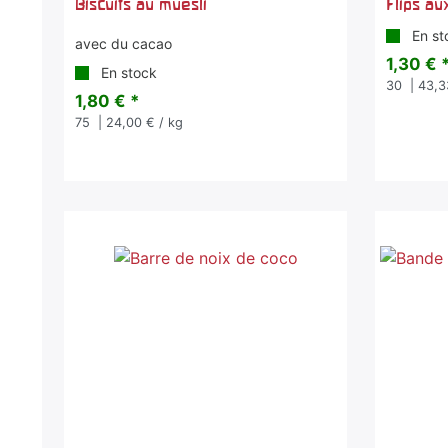
Biscuits au muesli
Flips a
En st
avec du cacao
1,30 € 
En stock
30
| 43,3
1,80 € *
75
| 24,00 € / kg