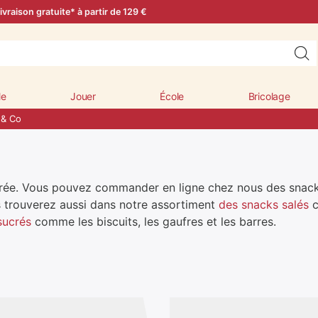
ivraison gratuite* à partir de 129 €
le
Jouer
École
Bricolage
 & Co
librée. Vous pouvez commander en ligne chez nous des snac
 trouverez aussi dans notre assortiment
des snacks salés
c
sucrés
comme les biscuits, les gaufres et les barres.