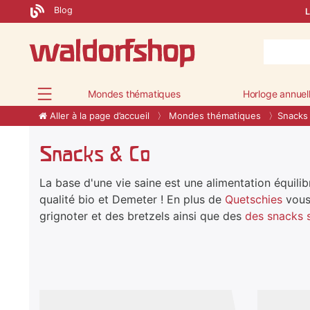
Blog
L
Mondes thématiques
Horloge annuel
Aller à la page d’accueil
Mondes thématiques
Snacks
Snacks & Co
La base d'une vie saine est une alimentation équi
qualité bio et Demeter ! En plus de
Quetschies
vous
grignoter et des bretzels ainsi que des
des snacks 