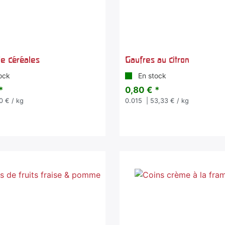
de céréales
Gaufres au citron
ock
En stock
*
0,80 € *
0 € / kg
0.015
| 53,33 € / kg