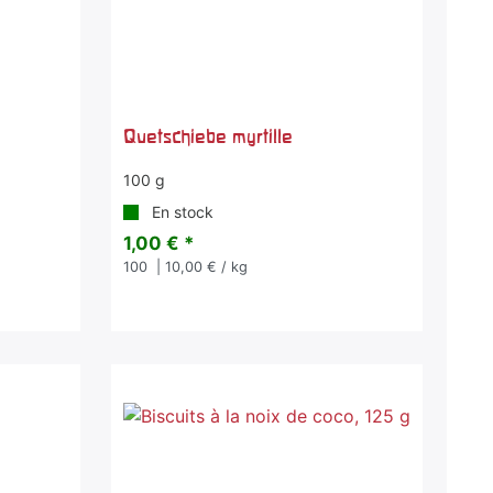
Quetschiebe myrtille
100 g
En stock
1,00 € *
100
| 10,00 € / kg