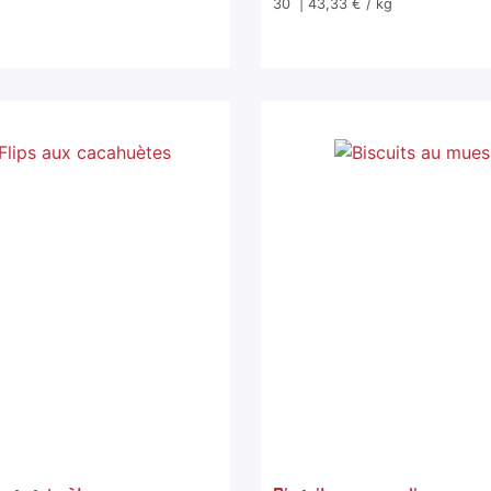
30
| 43,33 € / kg