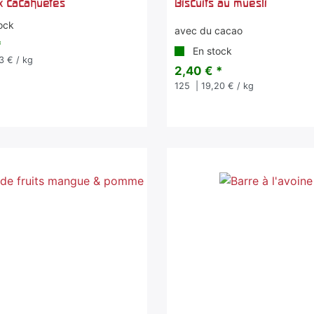
ux cacahuètes
Biscuits au muesli
ock
avec du cacao
*
En stock
3 € / kg
2,40 € *
125
| 19,20 € / kg