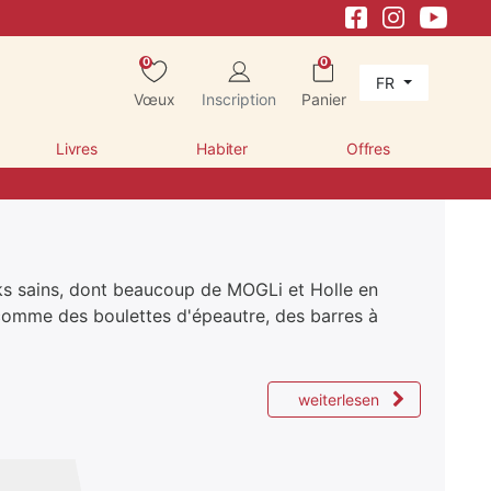
0
0
FR
Vœux
Inscription
Panier
Livres
Habiter
Offres
ks sains, dont beaucoup de MOGLi et Holle en
omme des boulettes d'épeautre, des barres à
weiterlesen