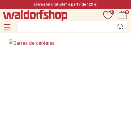
Livraison gratuite* à partir de 129 €
0
0