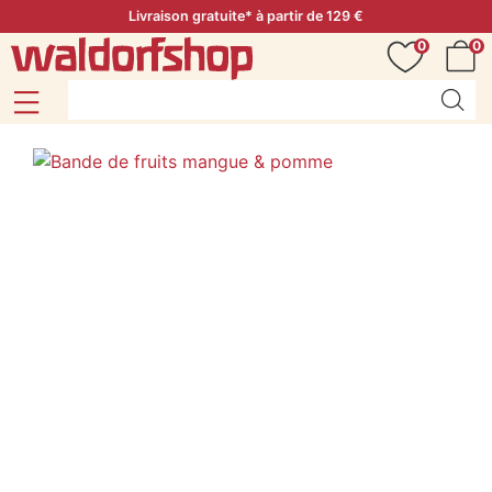
Livraison gratuite* à partir de 129 €
0
0