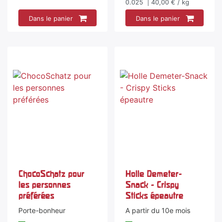
0.025
| 40,00 € / kg
Dans le panier
Dans le panier
ChocoSchatz pour
Holle Demeter-
les personnes
Snack - Crispy
préférées
Sticks épeautre
Porte-bonheur
A partir du 10e mois