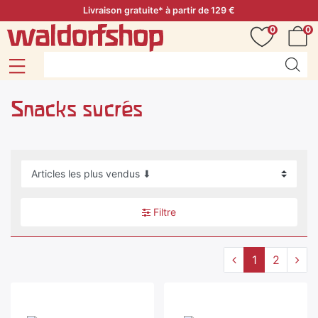
Livraison gratuite* à partir de 129 €
0
0
Snacks sucrés
Filtre
1
2