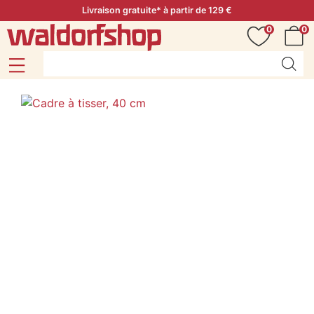
Livraison gratuite* à partir de 129 €
0
0