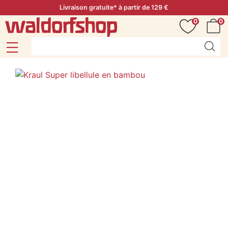
Livraison gratuite* à partir de 129 €
0
0