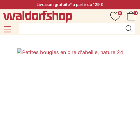
Livraison gratuite* à partir de 129 €
0
0