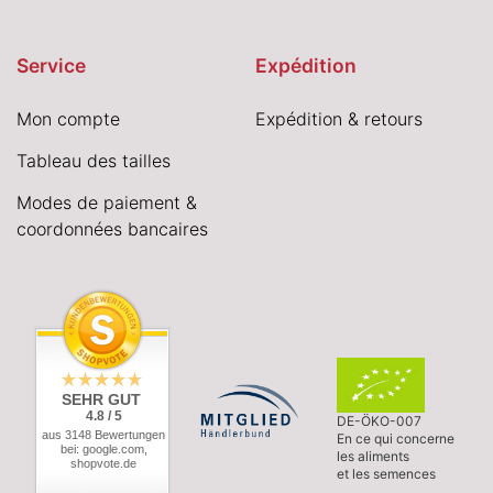
Service
Expédition
Mon compte
Expédition & retours
Tableau des tailles
Modes de paiement &
coordonnées bancaires
SEHR GUT
4.8 / 5
DE-ÖKO-007
aus 3148 Bewertungen
En ce qui concerne
bei: google.com,
les aliments
shopvote.de
et les semences