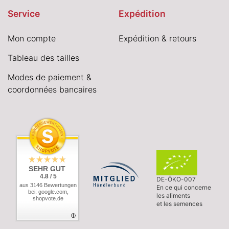
Service
Expédition
Mon compte
Expédition & retours
Tableau des tailles
Modes de paiement &
coordonnées bancaires
SEHR GUT
4.8 / 5
DE-ÖKO-007
aus 3146 Bewertungen
En ce qui concerne
bei: google.com,
les aliments
shopvote.de
et les semences