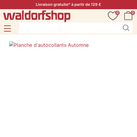
Livraison gratuite* à partir de 129 €
0
0