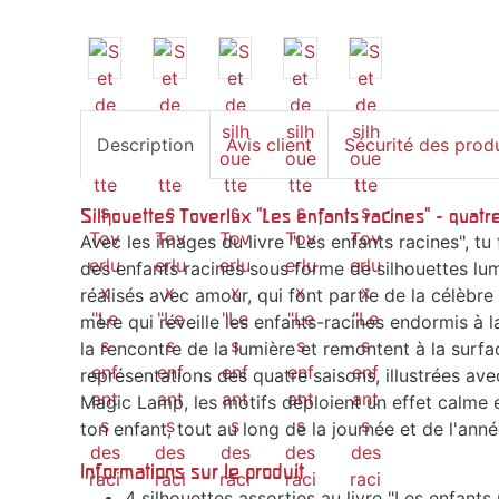
Description
Avis client
Sécurité des prod
Silhouettes Toverlux "Les enfants racines" - quat
Avec les images du livre "Les enfants racines", tu
des enfants racines sous forme de silhouettes lu
réalisés avec amour, qui font partie de la célèbre h
mère qui réveille les enfants-racines endormis à l
la rencontre de la lumière et remontent à la surf
représentations des quatre saisons, illustrées ave
Magic Lamp, les motifs déploient un effet calme 
ton enfant, tout au long de la journée et de l'anné
Informations sur le produit
4 silhouettes assorties au livre "Les enfants 