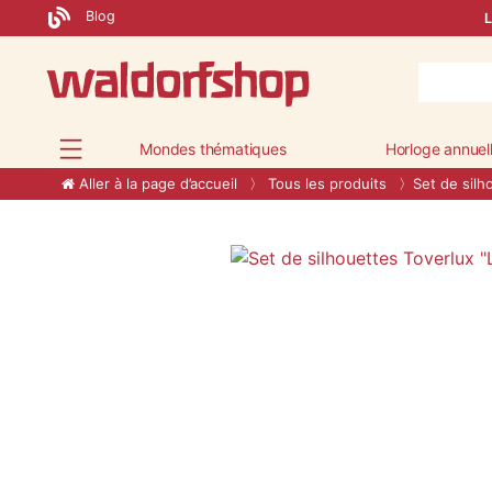
Blog
L
Mondes thématiques
Horloge annuel
Aller à la page d’accueil
Tous les produits
Set de silh