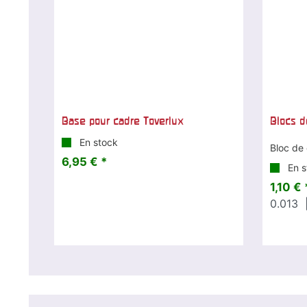
Base pour cadre Toverlux
Blocs d
En stock
Bloc de 
6,95 € *
En s
1,10 € 
0.013
|