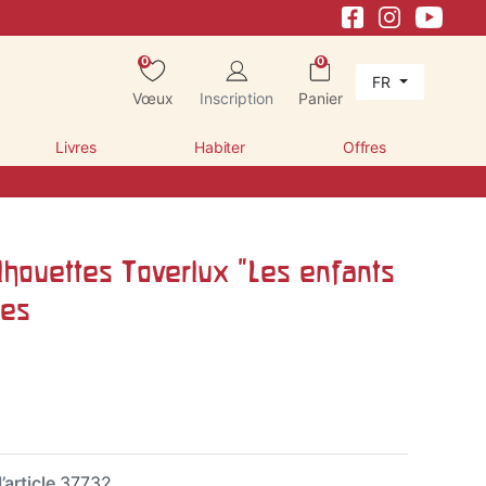
0
0
FR
Vœux
Inscription
Panier
Livres
Habiter
Offres
lhouettes Toverlux "Les enfants
nes
’article
37732