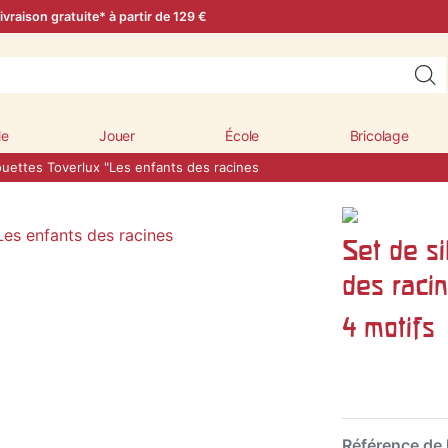
ivraison gratuite* à partir de 129 €
le
Jouer
École
Bricolage
ouettes Toverlux "Les enfants des racines
Set de si
des raci
4 motifs
Référence de l