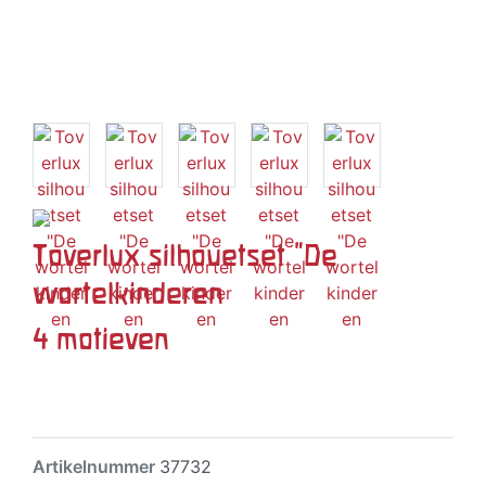
Toverlux silhouetset "De
wortelkinderen
4 motieven
Artikelnummer
37732