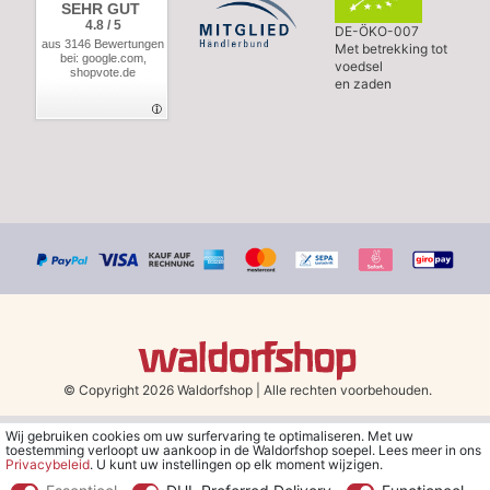
SEHR GUT
4.8 / 5
DE-ÖKO-007
aus 3146 Bewertungen
Met betrekking tot
bei: google.com,
voedsel
shopvote.de
en zaden
© Copyright 2026 Waldorfshop
|
Alle rechten voorbehouden.
Wij gebruiken cookies om uw surfervaring te optimaliseren. Met uw
*Gratis verzending in Nederland en België vanaf 79 euro bij het
toestemming verloopt uw aankoop in de Waldorfshop soepel. Lees meer in ons
kiezen van de verzendmethode "DHL - Besparing op
Privacybeleid
. U kunt uw instellingen op elk moment wijzigen.
verzendkosten".