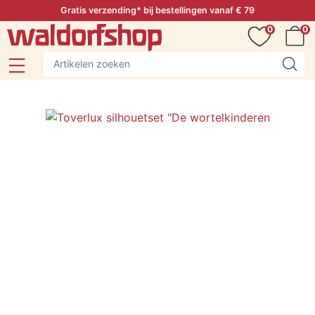
Gratis verzending* bij bestellingen vanaf € 79
0
0