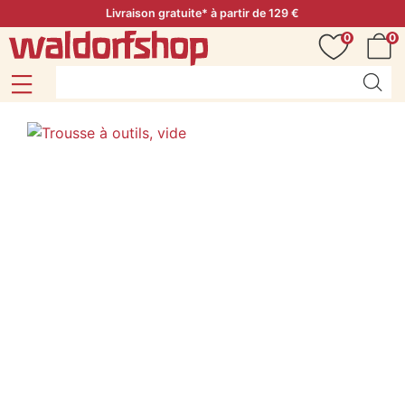
Livraison gratuite* à partir de 129 €
0
0