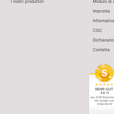
I nostri produttori
Modulo di 
Impronta
Informativa
CGC
Dichiarazio
Contatta
SEHR GUT
4.8 / 5
aus 3148 Bewertu
bei: google.com
shopvote.de