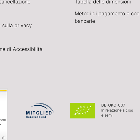
cancellazione
Tabella delle dimensioni
Metodi di pagamento e coo
bancarie
 sulla privacy
ne di Accessibilità
DE-ÖKO-007
In relazione a cibo
e semi
ngen
,