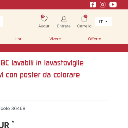
0
0
IT
Auguri
Entrare
Carrello
Libri
Vivere
Offerte
BC lavabili in lavastoviglie
i con poster da colorare
icolo
36468
*
EUR