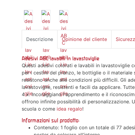
Descrizione
Opinione del cliente
Sicurez
Adesivi ABC lavabili in lavastoviglie
Questi adesivi colorati e lavabili in lavastoviglie 
per i cestini del pranzo, le bottiglie o il materiale
resistono anche alle condizioni più difficili. Gli a
lavastoviglie, resistenti e facili da applicare. Tutt
4 x. Incoraggiano l'apprendimento e il riconoscim
offrono infinite possibilità di personalizzazione. U
scuola o come
idea regalo
!
Informazioni sul prodotto:
Contenuto: 1 foglio con un totale di 77 adesi
poster da colorare all'interno.