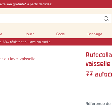
ivraison gratuite* à partir de 129 €
le
Jouer
École
Bricolage
s ABC résistant au lave-vaisselle
Autocolla
vaisselle
77 autoco
Référence de l