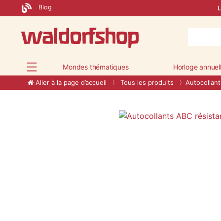
Blog
L
Mondes thématiques
Horloge annuel
Aller à la page d’accueil
Tous les produits
Autocollant