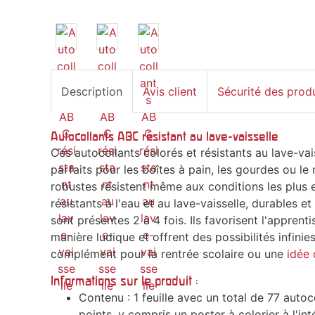
Description
Avis client
Sécurité des prod
Autocollants ABC résistant au lave-vaisselle
Ces autocollants colorés et résistants au lave-vais
parfaits pour les boîtes à pain, les gourdes ou le 
robustes résistent même aux conditions les plus 
résistants à l'eau et au lave-vaisselle, durables et
sont présentes 2 à 4 fois. Ils favorisent l'apprent
manière ludique et offrent des possibilités infini
complément pour la rentrée scolaire ou une
idée
Informations sur le produit :
Contenu : 1 feuille avec un total de 77 autoc
points, y compris un poster à colorier à l'inté