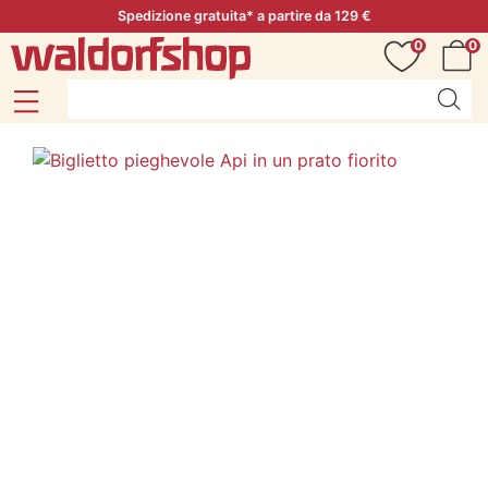
Spedizione gratuita* a partire da 129 €
0
0