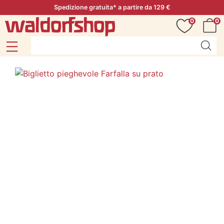
Spedizione gratuita* a partire da 129 €
0
0