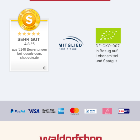
SEHR GUT
4.8 / 5
DE-ÖKO-007
aus 3148 Bewertungen
In Bezug auf
bei: google.com,
Lebensmittel
shopvote.de
und Saatgut