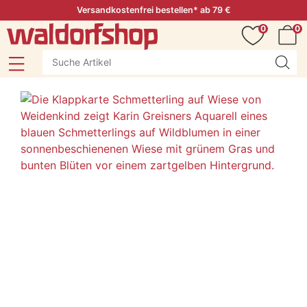
Versandkostenfrei bestellen* ab 79 €
0
0