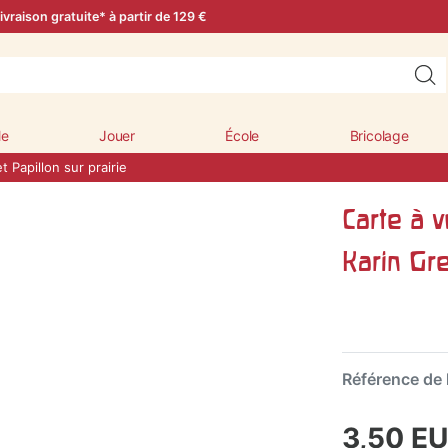
ivraison gratuite* à partir de 129 €
le
Jouer
École
Bricolage
t Papillon sur prairie
Carte à v
Karin Gr
Référence de l
3,50 E