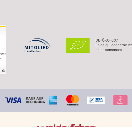
DE-ÖKO-007
En ce qui concerne le
et les semences
ngen
,