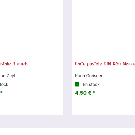
ostale Bleuets
Carte postale DIN A5 : Nain 
van Zeyl
Karin Greisner
tock
En stock
 *
4,50 € *