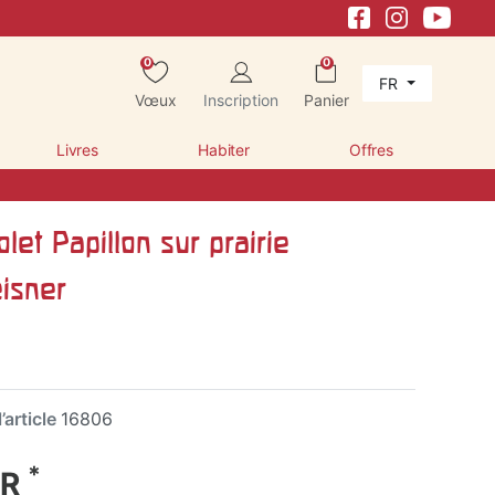
0
0
FR
Vœux
Inscription
Panier
Livres
Habiter
Offres
olet Papillon sur prairie
eisner
’article
16806
*
UR