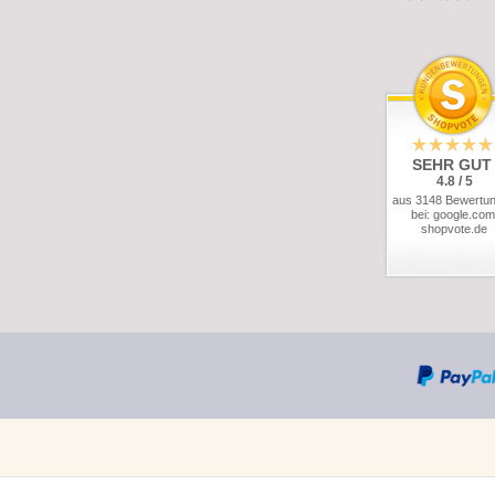
SEHR GUT
4.8 / 5
aus 3148 Bewertu
bei: google.com
shopvote.de