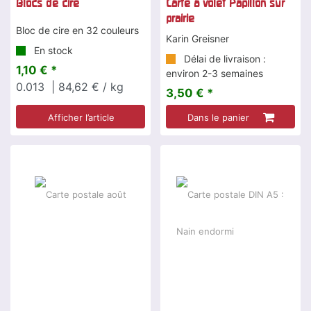
Blocs de cire
Carte à volet Papillon sur
prairie
Bloc de cire en 32 couleurs
Karin Greisner
En stock
Délai de livraison :
1,10 € *
environ 2-3 semaines
0.013
| 84,62 € / kg
3,50 € *
Afficher l’article
Dans le panier