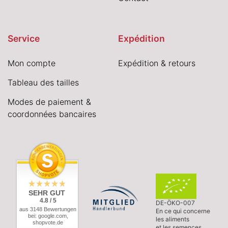
Service
Expédition
Mon compte
Expédition & retours
Tableau des tailles
Modes de paiement &
coordonnées bancaires
SEHR GUT
4.8 / 5
DE-ÖKO-007
aus 3148 Bewertungen
En ce qui concerne
bei: google.com,
les aliments
shopvote.de
et les semences