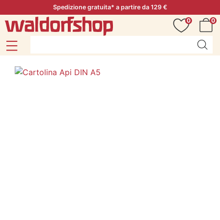
Spedizione gratuita* a partire da 129 €
0
0