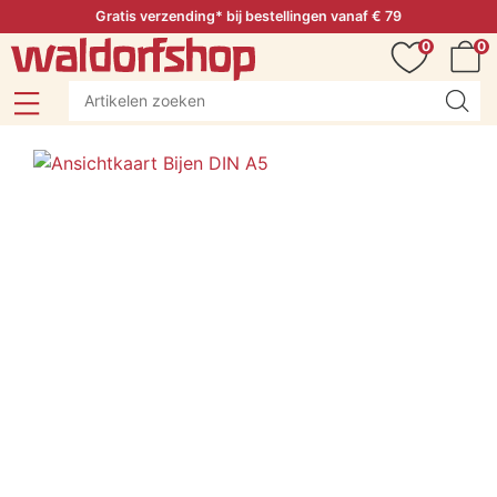
Gratis verzending* bij bestellingen vanaf € 79
0
0