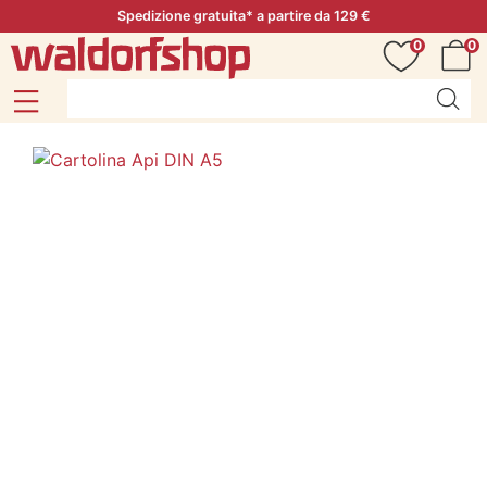
Spedizione gratuita* a partire da 129 €
0
0