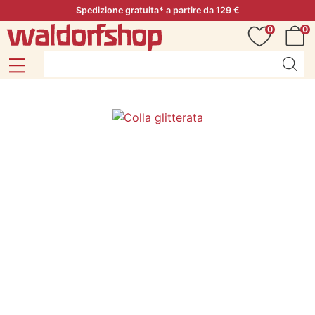
Spedizione gratuita* a partire da 129 €
0
0