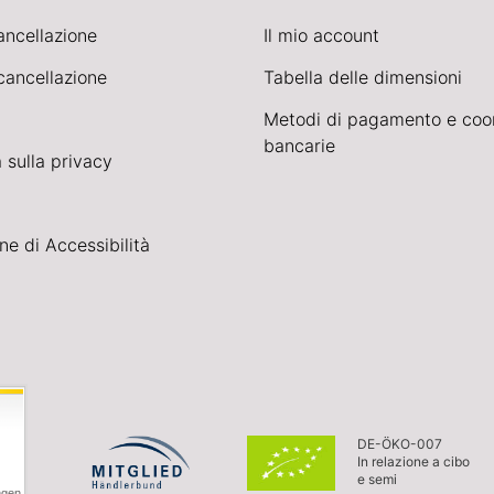
cancellazione
Il mio account
cancellazione
Tabella delle dimensioni
Metodi di pagamento e coo
bancarie
 sulla privacy
ne di Accessibilità
DE-ÖKO-007
In relazione a cibo
e semi
ngen