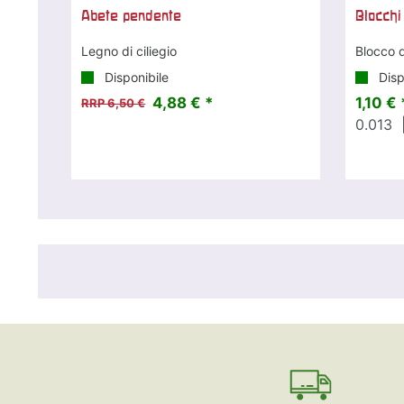
Abete pendente
Blocchi
Legno di ciliegio
Blocco d
Disponibile
Disp
4,88 € *
1,10 € 
RRP 6,50 €
0.013
|