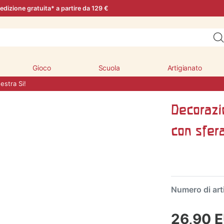
edizione gratuita* a partire da 129 €
Gioco
Scuola
Artigianato
estra Si!
Decorazio
con sfera
Numero di art
26,90 