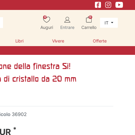
0
0
IT
Auguri
Entrare
Carrello
Libri
Vivere
Offerte
ne della finestra Si!
 di cristallo da 20 mm
icolo
36902
*
EUR