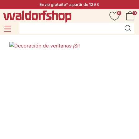
Envío gratuito* a partir de 129 €
0
0