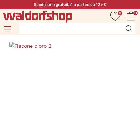
Spedizione gratuita* a partire da 129 €
0
0