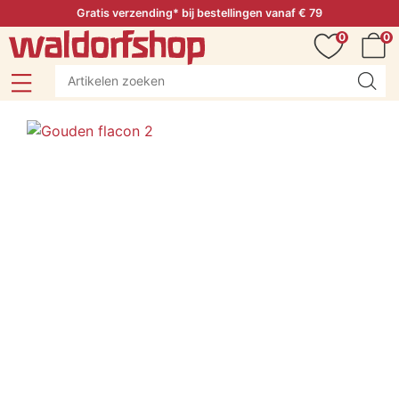
Gratis verzending* bij bestellingen vanaf € 79
0
0