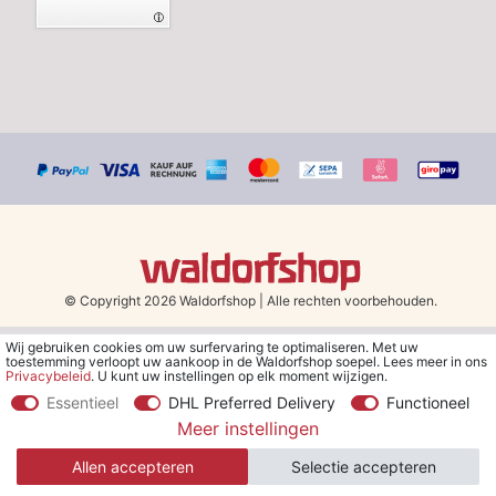
© Copyright 2026 Waldorfshop
|
Alle rechten voorbehouden.
Wij gebruiken cookies om uw surfervaring te optimaliseren. Met uw
*Gratis verzending in Nederland en België vanaf 79 euro bij het
toestemming verloopt uw aankoop in de Waldorfshop soepel. Lees meer in ons
kiezen van de verzendmethode "DHL - Besparing op
Privacybeleid
. U kunt uw instellingen op elk moment wijzigen.
verzendkosten".
Essentieel
DHL Preferred Delivery
Functioneel
Meer instellingen
**Je ontvangt de kortingsbon van € 5 per e-mail nadat je je hebt
aangemeld voor de nieuwsbrief. De kortingsbon is 30 dagen geldig
Allen accepteren
Selectie accepteren
en geldt bij een minimale bestelwaarde van € 30.