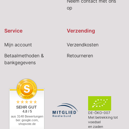
Neem contact met ons
op
Service
Verzending
Mijn account
Verzendkosten
Betaalmethoden &
Retourneren
bankgegevens
SEHR GUT
4.8 / 5
DE-ÖKO-007
aus 3148 Bewertungen
Met betrekking tot
bei: google.com,
voedsel
shopvote.de
en zaden