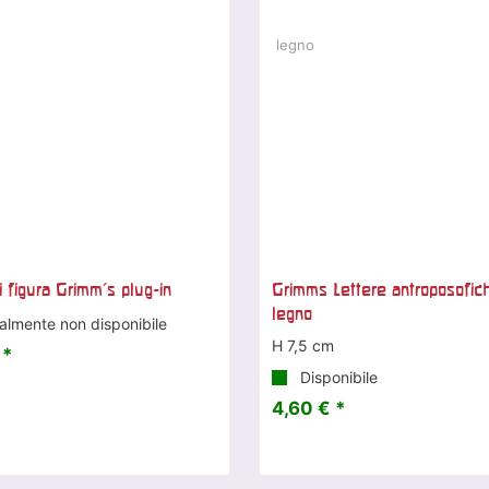
i figura Grimm's plug-in
Grimms Lettere antroposofich
legno
almente non disponibile
H 7,5 cm
 *
Disponibile
4,60 € *