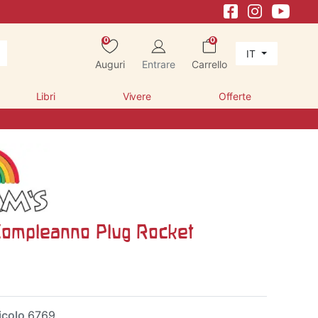
0
0
IT
Auguri
Entrare
Carrello
Libri
Vivere
Offerte
ompleanno Plug Rocket
icolo
6769