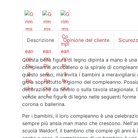
Descrizione
Opinione del cliente
Sicurez
Questa bella figura di legno dipinta a mano è una
compleanno arcobaleno o la spirale di compleann
questo senso, ma invita i bambini a meravigliarsi
gioia soprattutto il giorno del compleanno. Poss
decorazione da tavolo o sulla tavola stagionale. Ol
vende anche figure di legno nelle seguenti forme
corona o ballerina.
Per i bambini, il loro compleanno è una celebraz
sempre più ansia man mano che crescono. Nell'asilo
scuola Waldorf, il bambino che compie gli anni è i
anche a casa, il compleanno di un bambino è uno d