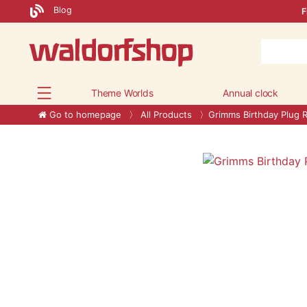
Blog
F
Theme Worlds
Annual clock
Go to homepage
All Products
Grimms Birthday Plug 