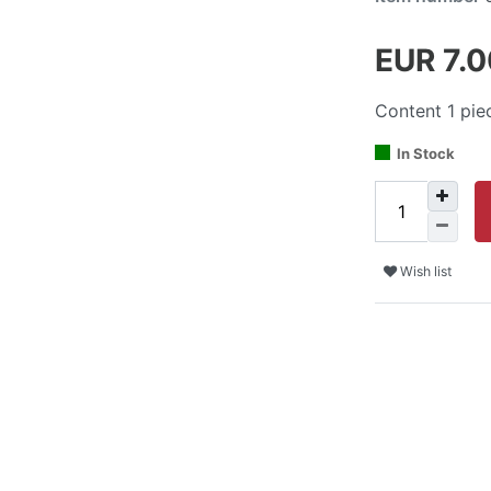
EUR 7.
Content
1
pie
In Stock
Wish list