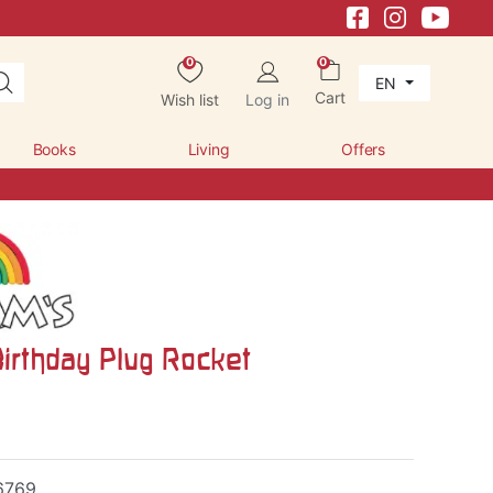
0
0
EN
Cart
Wish list
Log in
Books
Living
Offers
irthday Plug Rocket
6769