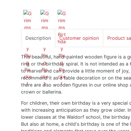
Description
Customer opinion
Product s
This beautiful, hand-painted wooden figure is a g
ring or the birthday spiral. It is not intended as a 
to marvel and can provide a little moment of joy,
recommend it as a table decoration or on the seas
there are also wooden figures in our online shop as
crown or ballerina.
For children, their own birthday is a very special
with increasing anticipation as they grow older. I
lower classes at the Waldorf school, the birthday 
But also at home, a child's birthday is one of the h
traditions and elements that recur over the years