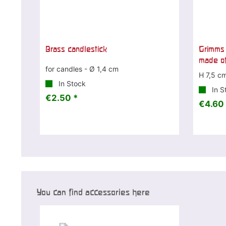
Brass candlestick
Grimms 
made o
for candles - Ø 1,4 cm
H 7,5 c
In Stock
In S
€2.50 *
€4.60 
You can find accessories here