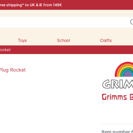
ree shipping* to UK & IE from 149€
Toys
School
Crafts
Rocket
Grimms B
Item number