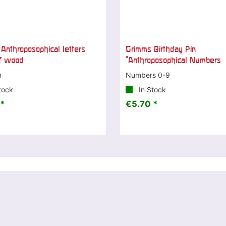
Anthroposophical letters
Grimms Birthday Pin
f wood
"Anthroposophical Numbers
m
Numbers 0-9
tock
In Stock
*
€5.70 *