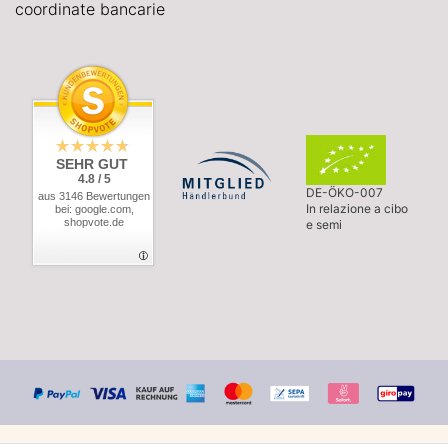
coordinate bancarie
SEHR GUT
4.8 / 5
DE-ÖKO-007
aus 3146 Bewertungen
In relazione a cibo
bei: google.com,
shopvote.de
e semi