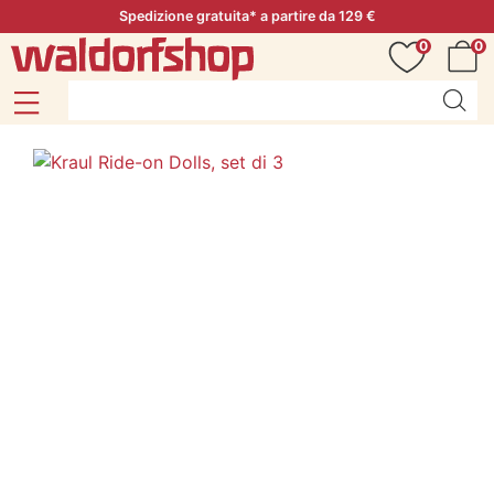
Spedizione gratuita* a partire da 129 €
0
0