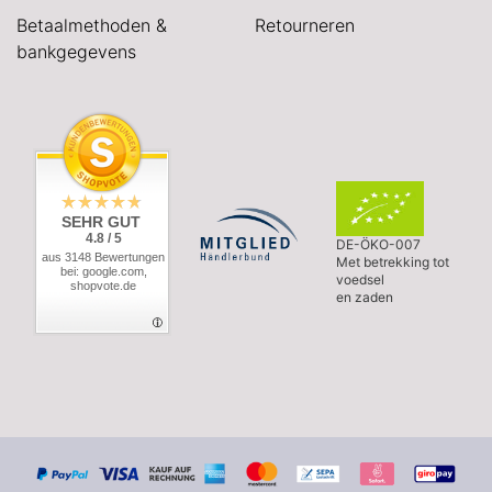
Betaalmethoden &
Retourneren
bankgegevens
SEHR GUT
4.8 / 5
DE-ÖKO-007
aus 3148 Bewertungen
Met betrekking tot
bei: google.com,
voedsel
shopvote.de
en zaden