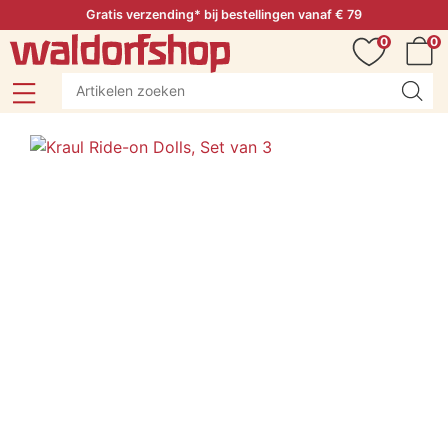
Gratis verzending* bij bestellingen vanaf € 79
0
0