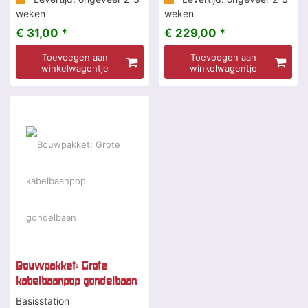
weken
weken
€ 31,00 *
€ 229,00 *
Toevoegen aan
Toevoegen aan
winkelwagentje
winkelwagentje
Bouwpakket: Grote
kabelbaanpop gondelbaan
Basisstation