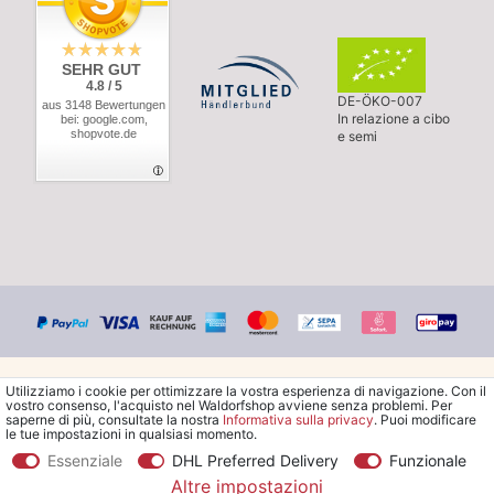
SEHR GUT
4.8 / 5
DE-ÖKO-007
aus 3148 Bewertungen
In relazione a cibo
bei: google.com,
shopvote.de
e semi
Utilizziamo i cookie per ottimizzare la vostra esperienza di navigazione. Con il
vostro consenso, l'acquisto nel Waldorfshop avviene senza problemi. Per
saperne di più, consultate la nostra
Informativa sulla privacy
. Puoi modificare
le tue impostazioni in qualsiasi momento.
© Copyright 2026 Waldorfshop
|
Tutti i diritti riservati.
Essenziale
DHL Preferred Delivery
Funzionale
Altre impostazioni