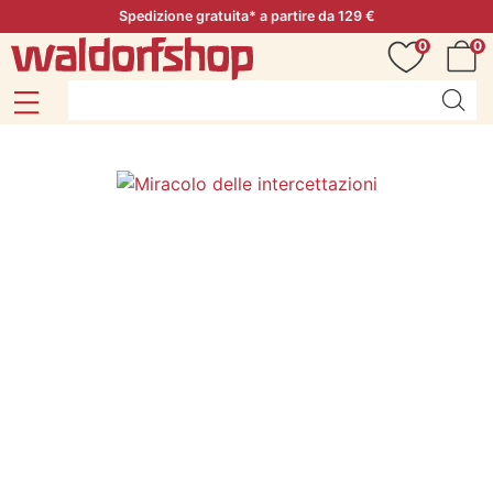
Spedizione gratuita* a partire da 129 €
0
0