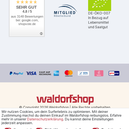
SEHR GUT
4.8 / 5
DE-ÖKO-007
aus 3148 Bewertungen
In Bezug auf
bei: google.com,
Lebensmittel
shopvote.de
und Saatgut
© Copyright 2026 Waldorfshop
|
Alle Rechte vorbehalten.
Wir nutzen Cookies, um dein Surferlebnis zu optimieren. Mit deiner
Zustimmung machst du deinen Einkauf im Waldorfshop reibungslos. Erfahre
Bestellungen mit Prio Versand bis 13 Uhr, garantierter Versand am
mehr in unserer
Daten­schutz­erklärung
. Du kannst deine Einstellungen
jederzeit anpassen.
selben Tag!