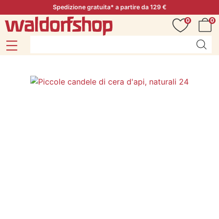
Spedizione gratuita* a partire da 129 €
0
0