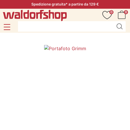
Spedizione gratuita* a partire da 129 €
0
0