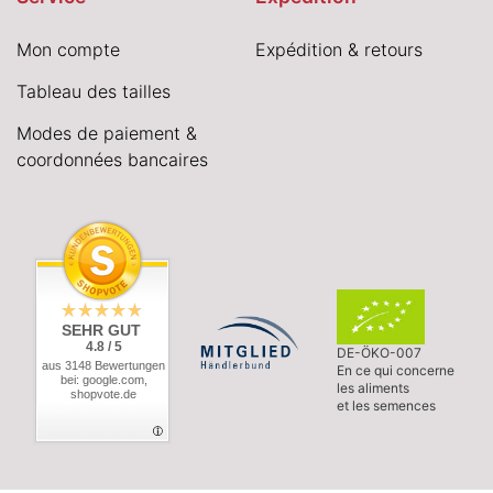
Mon compte
Expédition & retours
Tableau des tailles
Modes de paiement &
coordonnées bancaires
SEHR GUT
4.8 / 5
DE-ÖKO-007
aus 3148 Bewertungen
En ce qui concerne
bei: google.com,
les aliments
shopvote.de
et les semences