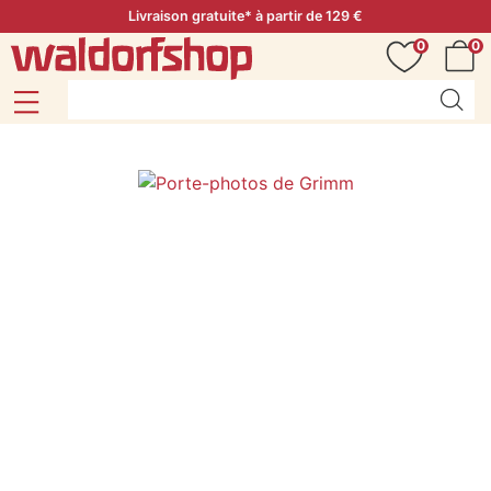
Livraison gratuite* à partir de 129 €
0
0