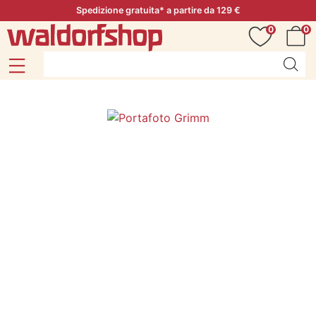
Spedizione gratuita* a partire da 129 €
0
0