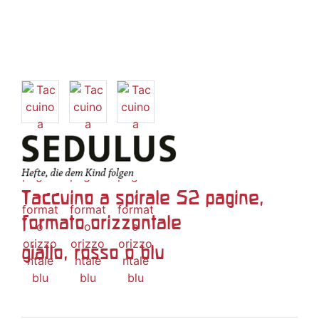
Taccuino a spirale 52 pagine,
formato orizzontale
giallo, rosso o blu