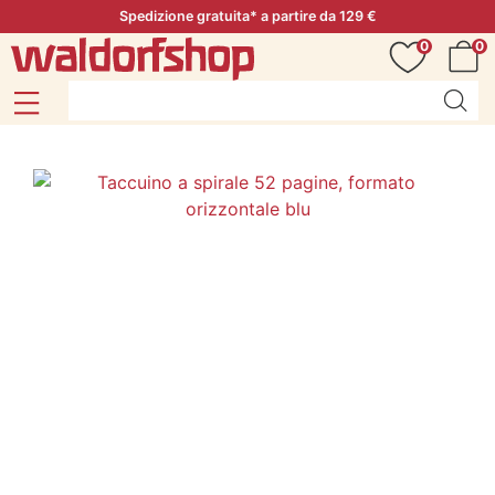
Spedizione gratuita* a partire da 129 €
0
0