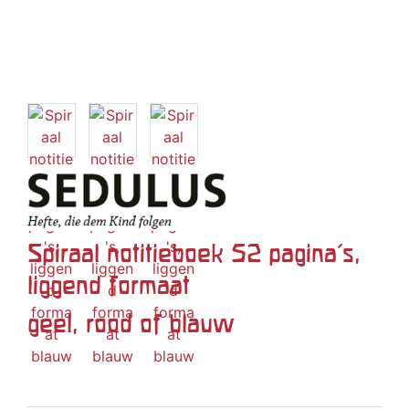
Spiraal notitieboek 52 pagina's,
liggend formaat
geel, rood of blauw