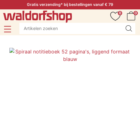
Gratis verzending* bij bestellingen vanaf € 79
0
0