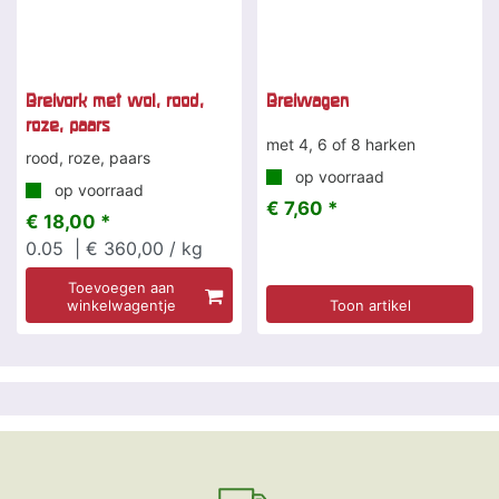
Breivork met wol, rood,
Breiwagen
roze, paars
met 4, 6 of 8 harken
rood, roze, paars
op voorraad
op voorraad
€ 7,60 *
€ 18,00 *
0.05
| € 360,00 / kg
Toevoegen aan
winkelwagentje
Toon artikel