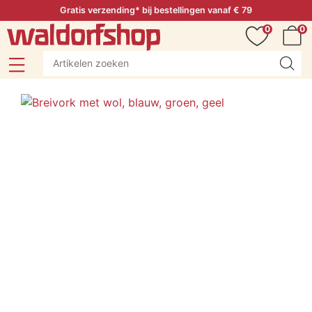
Gratis verzending* bij bestellingen vanaf € 79
0
0