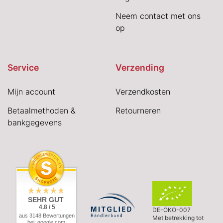
Neem contact met ons
op
Service
Verzending
Mijn account
Verzendkosten
Betaalmethoden &
Retourneren
bankgegevens
SEHR GUT
4.8 / 5
DE-ÖKO-007
aus 3148 Bewertungen
Met betrekking tot
bei: google.com,