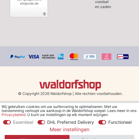
voedsel
shopvote.de
en zaden
© Copyright 2026 Waldorfshop
|
Alle rechten voorbehouden.
Wij gebruiken cookies om uw surfervaring te optimaliseren. Met uw
*Gratis verzending in Nederland en België vanaf 79 euro bij het
toestemming verloopt uw aankoop in de Waldorfshop soepel. Lees meer in ons
kiezen van de verzendmethode "DHL - Besparing op
Privacybeleid
. U kunt uw instellingen op elk moment wijzigen.
verzendkosten".
Essentieel
DHL Preferred Delivery
Functioneel
Meer instellingen
**Je ontvangt de kortingsbon van € 5 per e-mail nadat je je hebt
aangemeld voor de nieuwsbrief. De kortingsbon is 30 dagen geldig