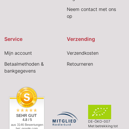
Neem contact met ons
op
Service
Verzending
Mijn account
Verzendkosten
Betaalmethoden &
Retourneren
bankgegevens
SEHR GUT
4.8 / 5
DE-ÖKO-007
aus 3146 Bewertungen
Met betrekking tot
bei: google.com,