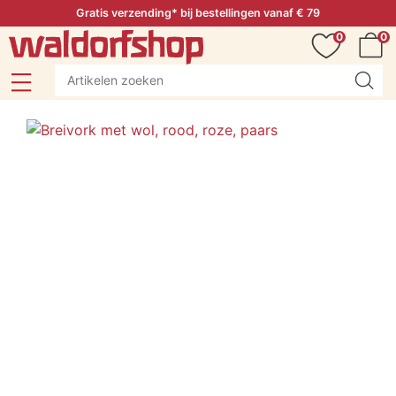
Gratis verzending* bij bestellingen vanaf € 79
0
0