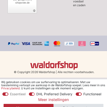
voedsel
shopvote.de
en zaden
© Copyright 2026 Waldorfshop
|
Alle rechten voorbehouden.
Wij gebruiken cookies om uw surfervaring te optimaliseren. Met uw
*Gratis verzending in Nederland en België vanaf 79 euro bij het
toestemming verloopt uw aankoop in de Waldorfshop soepel. Lees meer in ons
kiezen van de verzendmethode "DHL - Besparing op
Privacybeleid
. U kunt uw instellingen op elk moment wijzigen.
verzendkosten".
Essentieel
DHL Preferred Delivery
Functioneel
Meer instellingen
**Je ontvangt de kortingsbon van € 5 per e-mail nadat je je hebt
aangemeld voor de nieuwsbrief. De kortingsbon is 30 dagen geldig