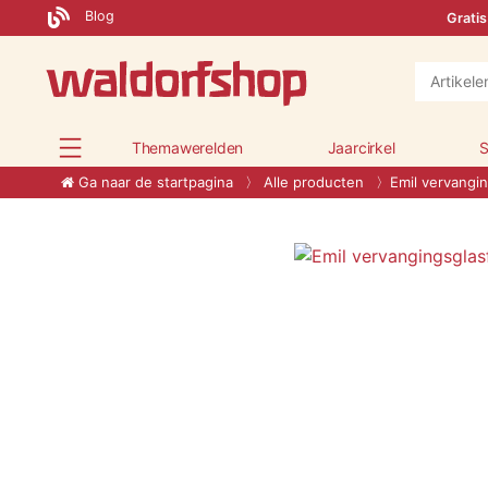
Blog
Gratis
Themawerelden
Jaarcirkel
S
Ga naar de startpagina
Alle producten
Emil vervangin