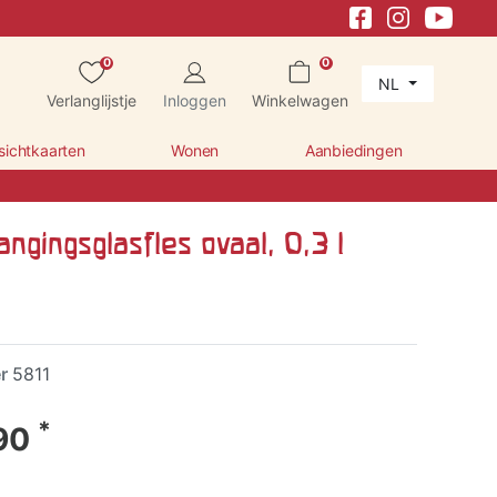
0
0
NL
Verlanglijstje
Inloggen
Winkelwagen
sichtkaarten
Wonen
Aanbiedingen
angingsglasfles ovaal, 0,3 l
er
5811
*
90