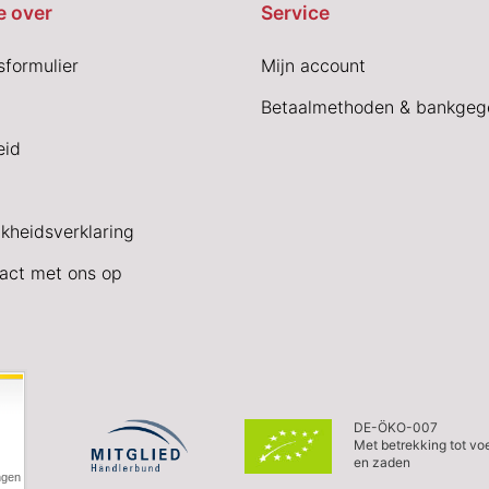
e over
Service
sformulier
Mijn account
Betaalmethoden & bankgeg
eid
jkheidsverklaring
act met ons op
DE-ÖKO-007
Met betrekking tot vo
en zaden
ngen