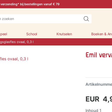
 verzending* bij bestellingen vanaf € 79
peel
School
Knutselen
Boeken & An
gsglasfles ovaal, 0,3 l
Emil verv
Artikelnumm
EUR 4,
Inhoud
1