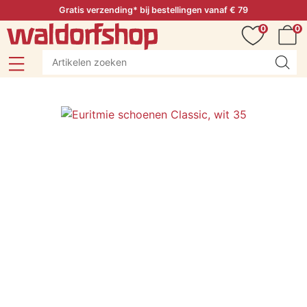
Gratis verzending* bij bestellingen vanaf € 79
0
0