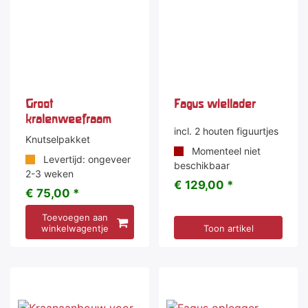
Groot
Fagus wiellader
kralenweefraam
incl. 2 houten figuurtjes
Knutselpakket
Momenteel niet
Levertijd: ongeveer
beschikbaar
2-3 weken
€ 129,00 *
€ 75,00 *
Toevoegen aan
winkelwagentje
Toon artikel