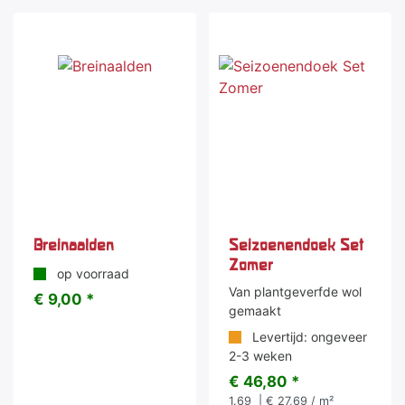
Breinaalden
Seizoenendoek Set
Zomer
op voorraad
Van plantgeverfde wol
€ 9,00 *
gemaakt
Levertijd: ongeveer
2-3 weken
€ 46,80 *
1.69
| € 27,69 / m²