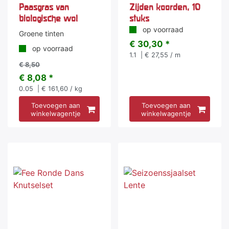
Paasgras van
Zijden koorden, 10
biologische wol
stuks
op voorraad
Groene tinten
€ 30,30 *
op voorraad
1.1
| € 27,55 / m
€ 8,50
€ 8,08 *
0.05
| € 161,60 / kg
Toevoegen aan
Toevoegen aan
winkelwagentje
winkelwagentje