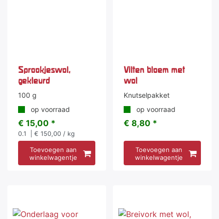
Sprookjeswol,
Vilten bloem met
gekleurd
wol
100 g
Knutselpakket
op voorraad
op voorraad
€ 15,00 *
€ 8,80 *
0.1
| € 150,00 / kg
Toevoegen aan
Toevoegen aan
winkelwagentje
winkelwagentje