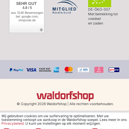
SEHR GUT
4.8 / 5
DE-ÖKO-007
aus 3146 Bewertungen
Met betrekking tot
bei: google.com,
voedsel
shopvote.de
en zaden
© Copyright 2026 Waldorfshop
|
Alle rechten voorbehouden.
Wij gebruiken cookies om uw surfervaring te optimaliseren. Met uw
*Gratis verzending in Nederland en België vanaf 79 euro bij het
toestemming verloopt uw aankoop in de Waldorfshop soepel. Lees meer in ons
kiezen van de verzendmethode "DHL - Besparing op
Privacybeleid
. U kunt uw instellingen op elk moment wijzigen.
verzendkosten".