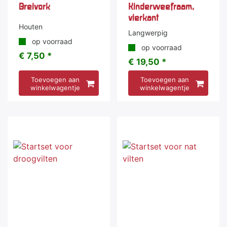
Breivork
Kinderweefraam,
vierkant
Houten
Langwerpig
op voorraad
op voorraad
€ 7,50 *
€ 19,50 *
Toevoegen aan
Toevoegen aan
winkelwagentje
winkelwagentje