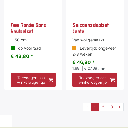
Fee Ronde Dans
Seizoenssjaalset
Knutselset
Lente
H 50 cm
Van wol gemaakt
op voorraad
Levertijd: ongeveer
2-3 weken
€ 43,80 *
€ 46,80 *
1.69
| € 27,69 / m²
Toevoegen aan
Toevoegen aan
winkelwagentje
winkelwagentje
1
2
3