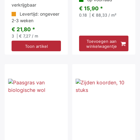
verkrijgbaar
€ 15,90 *
Levertijd: ongeveer
0.18
| € 88,33 / m²
2-3 weken
€ 21,80 *
3
| € 7,27 / m
Toevoegen aan
Toon artikel
winkelwagentje
-5 %