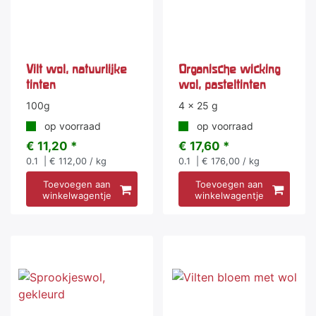
Vilt wol, natuurlijke
Organische wicking
tinten
wol, pasteltinten
100g
4 x 25 g
op voorraad
op voorraad
€ 11,20 *
€ 17,60 *
0.1
| € 112,00 / kg
0.1
| € 176,00 / kg
Toevoegen aan
Toevoegen aan
winkelwagentje
winkelwagentje