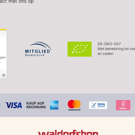
act met ons op
DE-ÖKO-007
Met betrekking tot vo
en zaden
ngen
,