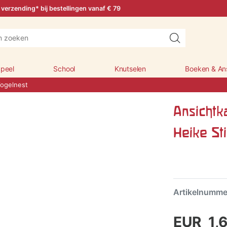
 verzending* bij bestellingen vanaf € 79
peel
School
Knutselen
Boeken & An
Vogelnest
Ansichtk
Heike St
Artikelnumm
EUR 1,