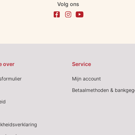
Volg ons
e over
Service
sformulier
Mijn account
Betaalmethoden & bankgeg
eid
jkheidsverklaring