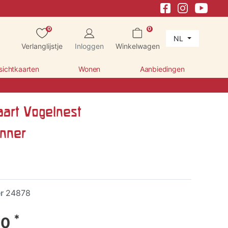
0
0
NL
Verlanglijstje
Inloggen
Winkelwagen
sichtkaarten
Wonen
Aanbiedingen
aart Vogelnest
inner
er
24878
*
60