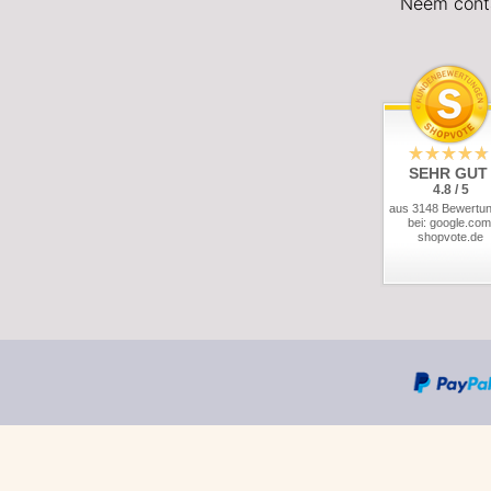
Neem cont
SEHR GUT
4.8 / 5
aus 3148 Bewertu
bei: google.com
shopvote.de