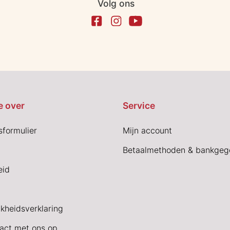
Volg ons
e over
Service
sformulier
Mijn account
Betaalmethoden & bankgeg
eid
jkheidsverklaring
act met ons op