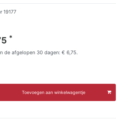
er
19177
*
75
 in de afgelopen 30 dagen:
€ 6,75
.
Toevoegen aan winkelwagentje