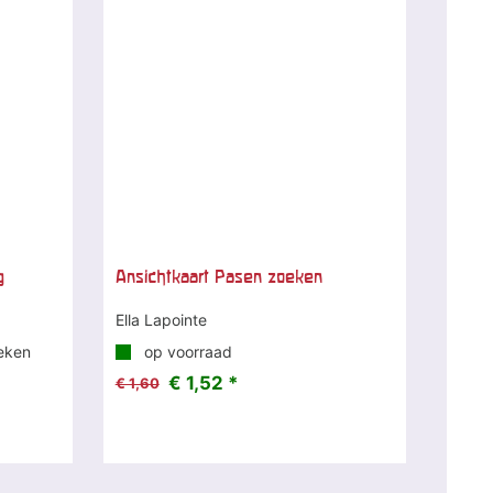
g
Ansichtkaart Pasen zoeken
Ella Lapointe
eken
op voorraad
€ 1,52 *
€ 1,60