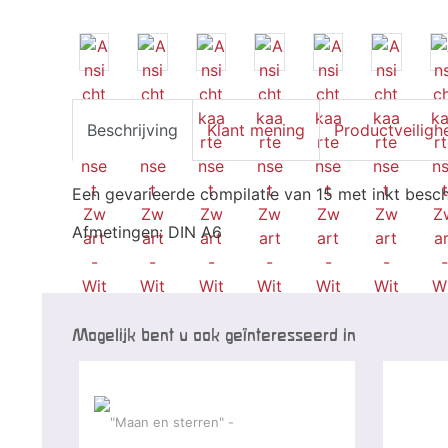
Beschrijving
Klant mening
Productveiligh
Een gevarieerde compilatie van 15 met inkt besch
Afmetingen: DIN A6
Mogelijk bent u ook geïnteresseerd in