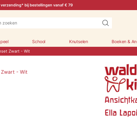
 verzending* bij bestellingen vanaf € 79
peel
School
Knutselen
Boeken & An
nset Zwart - Wit
Ansichtk
Ella Lapo