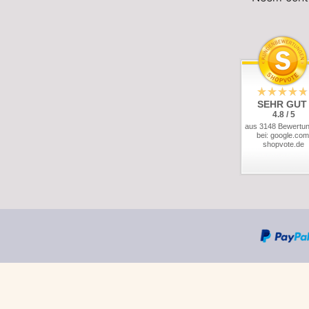
SEHR GUT
4.8 / 5
aus 3148 Bewertu
bei: google.com
shopvote.de