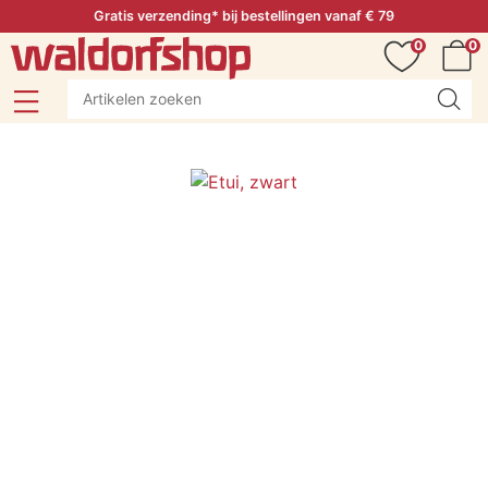
Gratis verzending* bij bestellingen vanaf € 79
0
0