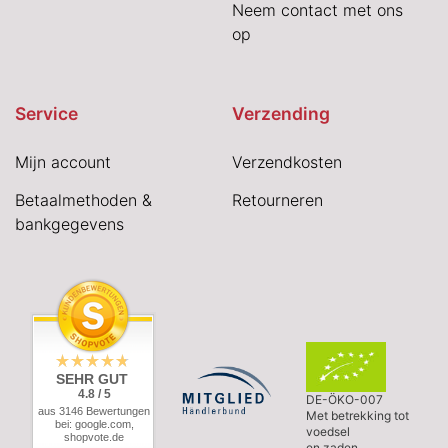
Neem contact met ons
op
Service
Verzending
Mijn account
Verzendkosten
Betaalmethoden &
Retourneren
bankgegevens
SEHR GUT
4.8 / 5
DE-ÖKO-007
aus 3146 Bewertungen
Met betrekking tot
bei: google.com,
voedsel
shopvote.de
en zaden