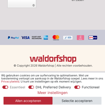
© Copyright 2026 Waldorfshop
|
Alle rechten voorbehouden.
Wij gebruiken cookies om uw surfervaring te optimaliseren. Met uw
*Gratis verzending in Nederland en België vanaf 79 euro bij het
toestemming verloopt uw aankoop in de Waldorfshop soepel. Lees meer in ons
kiezen van de verzendmethode "DHL - Besparing op
Privacybeleid
. U kunt uw instellingen op elk moment wijzigen.
verzendkosten".
Essentieel
DHL Preferred Delivery
Functioneel
Meer instellingen
**Je ontvangt de kortingsbon van € 5 per e-mail nadat je je hebt
aangemeld voor de nieuwsbrief. De kortingsbon is 30 dagen geldig
Allen accepteren
Selectie accepteren
en geldt bij een minimale bestelwaarde van € 30.