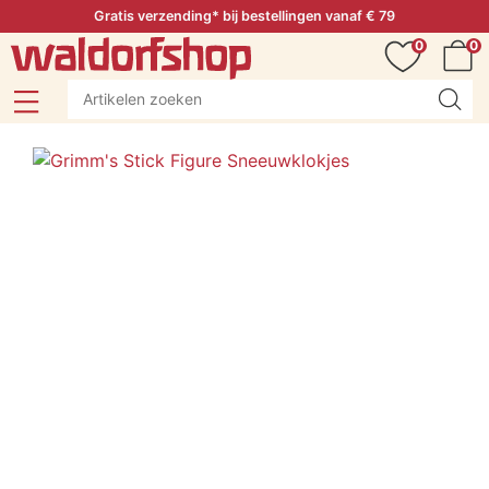
Gratis verzending* bij bestellingen vanaf € 79
0
0