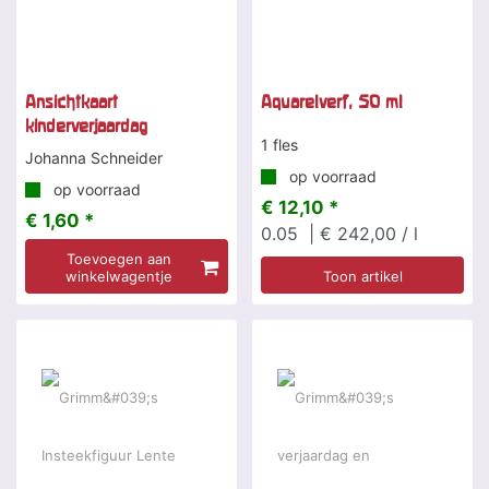
Ansichtkaart
Aquarelverf, 50 ml
kinderverjaardag
1 fles
Johanna Schneider
op voorraad
op voorraad
€ 12,10 *
€ 1,60 *
0.05
| € 242,00 / l
Toevoegen aan
winkelwagentje
Toon artikel