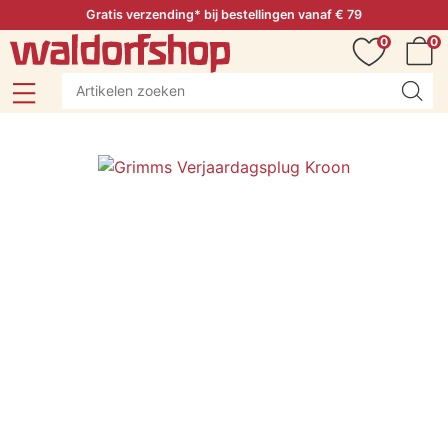
Gratis verzending* bij bestellingen vanaf € 79
0
0